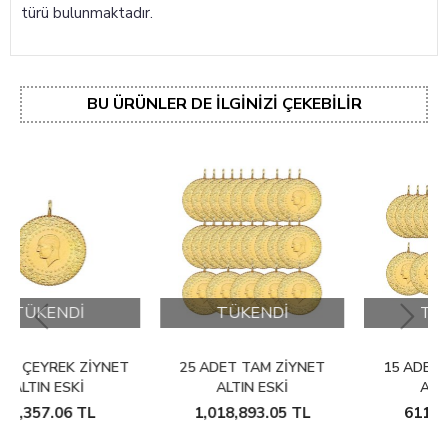
türü bulunmaktadır.
BU ÜRÜNLER DE İLGINIZI ÇEKEBILIR
TÜKENDİ
TÜKENDİ
YNET
25 ADET TAM ZIYNET
15 ADET TAM ZIYNET
ALTIN ESKI
ALTIN ESKI
1,018,893.05
TL
611,367.03
TL