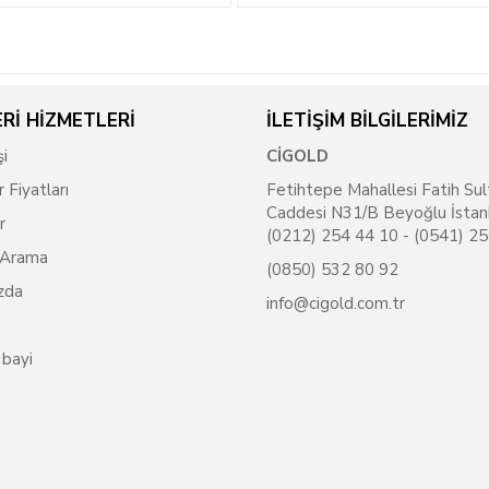
Rİ HİZMETLERİ
İLETİŞİM BİLGİLERİMİZ
şi
CİGOLD
r Fiyatları
Fetihtepe Mahallesi Fatih Sul
Caddesi N31/B Beyoğlu İstan
r
(0212) 254 44 10 - (0541) 2
 Arama
(0850) 532 80 92
zda
info@cigold.com.tr
 bayi