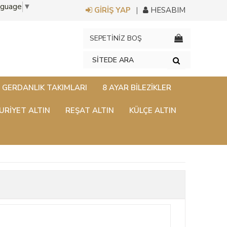
nguage
▼
GİRİŞ YAP
HESABIM
SEPETİNİZ BOŞ
GERDANLIK TAKIMLARI
8 AYAR BILEZIKLER
RİYET ALTIN
REŞAT ALTIN
KÜLÇE ALTIN