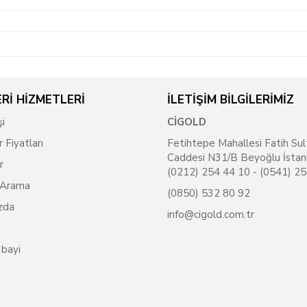
Rİ HİZMETLERİ
İLETİŞİM BİLGİLERİMİZ
şi
CİGOLD
r Fiyatları
Fetihtepe Mahallesi Fatih Sul
Caddesi N31/B Beyoğlu İstan
r
(0212) 254 44 10 - (0541) 2
 Arama
(0850) 532 80 92
zda
info@cigold.com.tr
 bayi