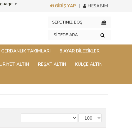
nguage
▼
GİRİŞ YAP
HESABIM
SEPETİNİZ BOŞ
GERDANLIK TAKIMLARI
8 AYAR BILEZIKLER
RİYET ALTIN
REŞAT ALTIN
KÜLÇE ALTIN