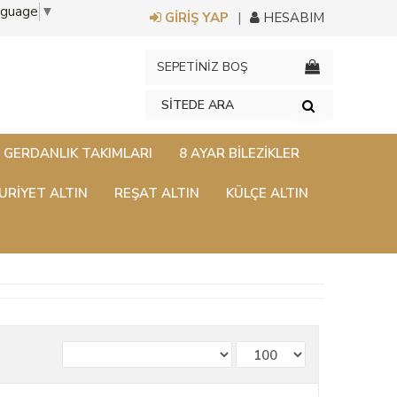
nguage
▼
GİRİŞ YAP
HESABIM
SEPETİNİZ BOŞ
GERDANLIK TAKIMLARI
8 AYAR BILEZIKLER
RİYET ALTIN
REŞAT ALTIN
KÜLÇE ALTIN