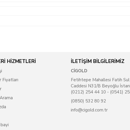
Rİ HİZMETLERİ
İLETİŞİM BİLGİLERİMİZ
şi
CİGOLD
r Fiyatları
Fetihtepe Mahallesi Fatih Sul
Caddesi N31/B Beyoğlu İstan
r
(0212) 254 44 10 - (0541) 2
 Arama
(0850) 532 80 92
zda
info@cigold.com.tr
 bayi