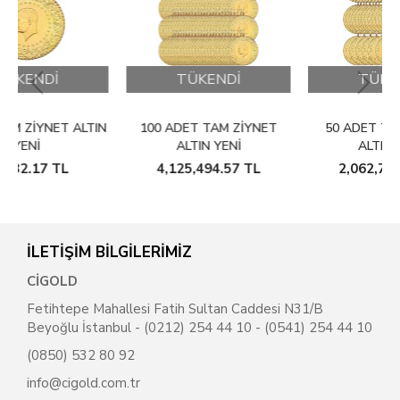
TÜKENDİ
TÜKENDİ
LTIN
100 ADET TAM ZIYNET
50 ADET TAM ZIYNET
ALTIN YENI
ALTIN YENI
4,125,494.57
TL
2,062,786.29
TL
İLETİŞİM BİLGİLERİMİZ
CİGOLD
Fetihtepe Mahallesi Fatih Sultan Caddesi N31/B
Beyoğlu İstanbul - (0212) 254 44 10 - (0541) 254 44 10
(0850) 532 80 92
info@cigold.com.tr