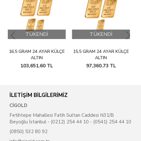
NDİ
TÜKENDİ
TÜKENDİ
 AYAR KÜLÇE
15,5 GRAM 24 AYAR KÜLÇE
14,5 GRAM 24 AYAR
IN
ALTIN
ALTIN
.60
TL
97,360.73
TL
91,107.48
TL
İLETİŞİM BİLGİLERİMİZ
CİGOLD
Fetihtepe Mahallesi Fatih Sultan Caddesi N31/B
Beyoğlu İstanbul - (0212) 254 44 10 - (0541) 254 44 10
(0850) 532 80 92