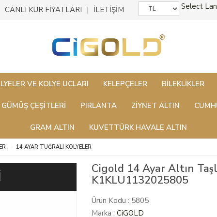
Select La
CANLI KUR FİYATLARI
İLETİŞİM
LYELER VE KOLYE UCLARI
KELEPÇELER
BILEKLIKLER
GÜMÜŞ ÇEŞITLERI
PIRLANTA
ZİYNET ALTIN
CUMHU
GRAM ALTIN
KUVETTÜRK HAVALE ALTIN
ER
14 AYAR TUĞRALI KOLYELER
Cigold 14 Ayar Altın Taş
İ
K1KLU1132025805
Ürün Kodu : 5805
Marka :
CiGOLD