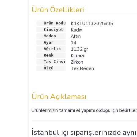
Ürün Özellikleri
K1KLU1132025805
Ürün Kodu
Kadın
Cinsiyet
Altın
Maden
14
Ayar
11.32 gr
Ağırlık 
Kırmızı
Renk 
Zirkon
Taş Cinsi
Tek Beden
Ölçü
Ürün Açıklaması
Ürünlerimizin tamamı el yapımı olduğu için belirtil
İstanbul içi siparişlerinizde ay