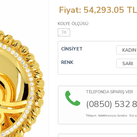
Fiyat:
54,293.05
T
KOLYE ÖLÇÜSÜ
Tb
CİNSİYET
RENK
TELEFONDA SİPARİŞ VER
(0850) 532 
Tıklayın, telefonunuzu bırakın. Sizi 