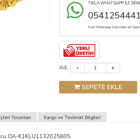
TIKLA WHATSAPP İLE SİPA
054125444
7x24 Whatsapp Üzerinden de Sipariş
Ad.
SEPETE EKLE
şteri Yorumları
Kargo ve Teslimat Bilgileri
lye Ucu OA-K1KLU1132025805