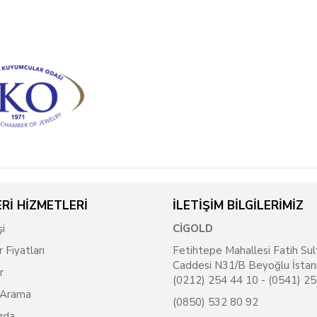
Rİ HİZMETLERİ
İLETİŞİM BİLGİLERİMİZ
şi
CİGOLD
r Fiyatları
Fetihtepe Mahallesi Fatih Sul
Caddesi N31/B Beyoğlu İstan
r
(0212) 254 44 10 - (0541) 2
 Arama
(0850) 532 80 92
zda