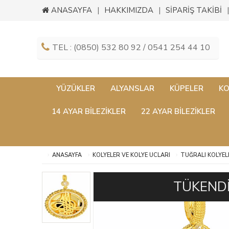
ANASAYFA
HAKKIMIZDA
SİPARİŞ TAKİBİ
TEL : (0850) 532 80 92 / 0541 254 44 10
YÜZÜKLER
ALYANSLAR
KÜPELER
KO
14 AYAR BILEZIKLER
22 AYAR BILEZIKLER
ANASAYFA
KOLYELER VE KOLYE UCLARI
TUĞRALI KOLYEL
TÜKEND