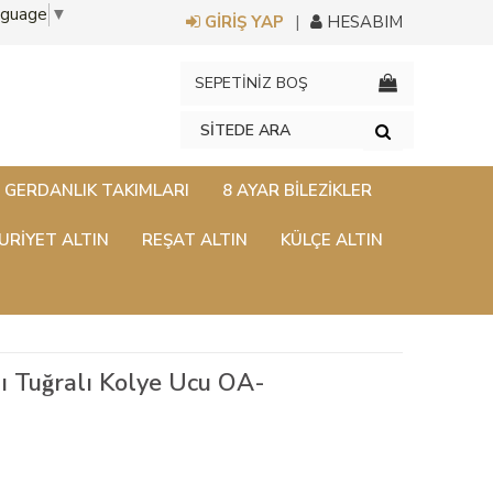
nguage
▼
GİRİŞ YAP
HESABIM
SEPETİNİZ BOŞ
GERDANLIK TAKIMLARI
8 AYAR BILEZIKLER
RİYET ALTIN
REŞAT ALTIN
KÜLÇE ALTIN
lı Tuğralı Kolye Ucu OA-