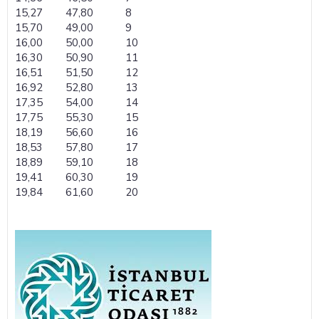
15,27
47,80
8
15,70
49,00
9
16,00
50,00
10
16,30
50,90
11
16,51
51,50
12
16,92
52,80
13
17,35
54,00
14
17,75
55,30
15
18,19
56,60
16
18,53
57,80
17
18,89
59,10
18
19,41
60,30
19
19,84
61,60
20