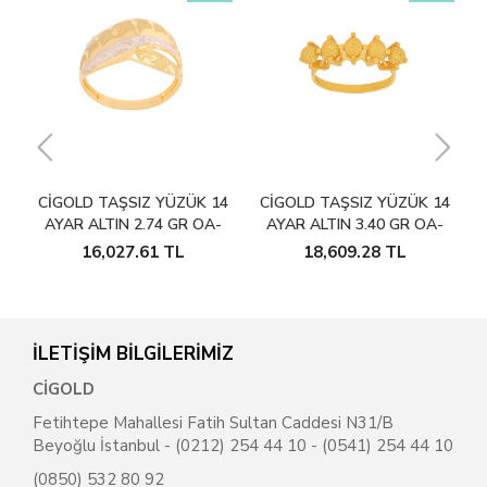
4
CIGOLD TAŞSIZ YÜZÜK 14
CIGOLD TAŞSIZ YÜZÜK 14
AYAR ALTIN 2.74 GR OA-
AYAR ALTIN 3.40 GR OA-
C11801029130
K21601029053
16,027.61
TL
18,609.28
TL
İLETİŞİM BİLGİLERİMİZ
CİGOLD
Fetihtepe Mahallesi Fatih Sultan Caddesi N31/B
Beyoğlu İstanbul - (0212) 254 44 10 - (0541) 254 44 10
(0850) 532 80 92