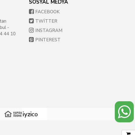
SOSYAL MEDYA
FACEBOOK
tan
TWİTTER
bul -
INSTAGRAM
54 44 10
PINTEREST