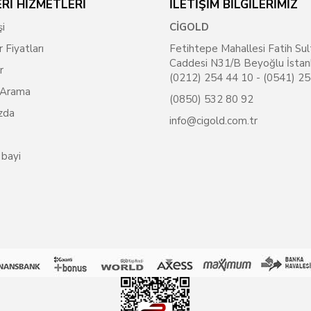
Rİ HİZMETLERİ
İLETİŞİM BİLGİLERİMİZ
şi
CİGOLD
r Fiyatları
Fetihtepe Mahallesi Fatih Sul
Caddesi N31/B Beyoğlu İstan
r
(0212) 254 44 10 - (0541) 2
 Arama
(0850) 532 80 92
zda
info@cigold.com.tr
 bayi