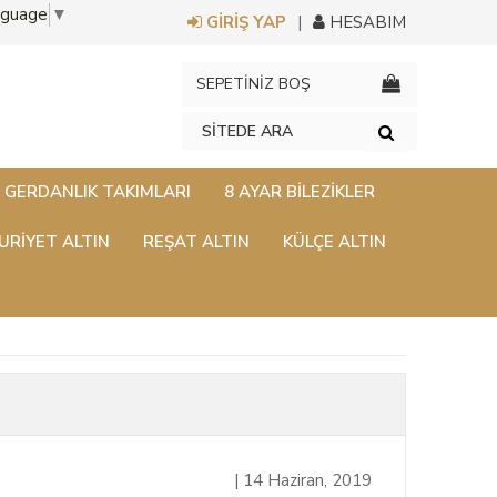
nguage
▼
GİRİŞ YAP
HESABIM
SEPETİNİZ BOŞ
GERDANLIK TAKIMLARI
8 AYAR BILEZIKLER
RİYET ALTIN
REŞAT ALTIN
KÜLÇE ALTIN
| 14 Haziran, 2019